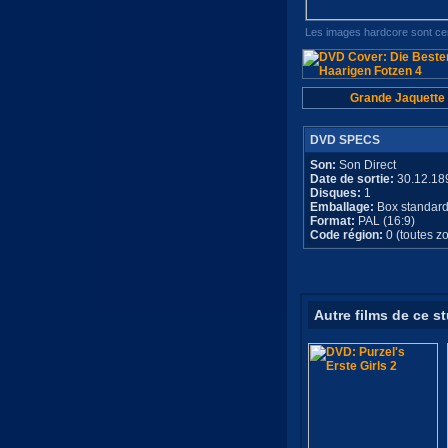
Les images hardcore sont cen
Grande Jaquette
DVD SPECS
Son:
Son Direct
Date de sortie:
30.12.18
Disques:
1
Emballage:
Box standar
Format:
PAL (16:9)
Code région:
0 (toutes z
Autre films de ce s