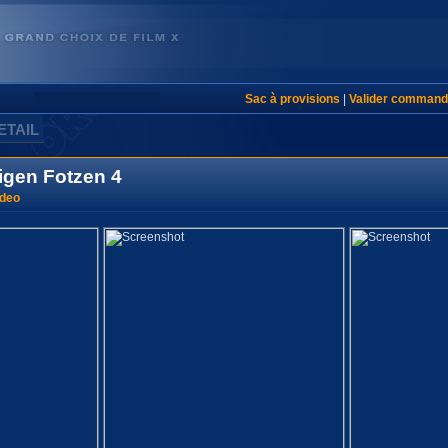
Sac à provisions
|
Valider command
ETAIL
igen Fotzen 4
ideo