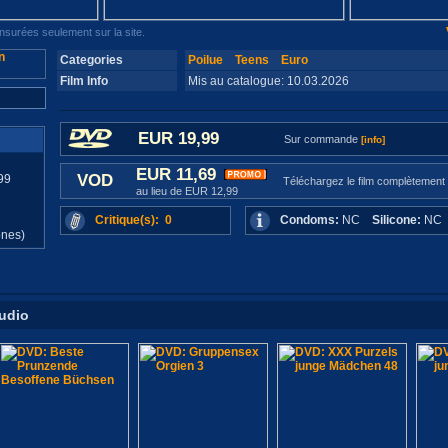
surées seulement sur la site.
Categories
Poilue
Teens
Euro
Film Info
Mis au catalogue: 10.03.2026
EUR 19,99
Sur commande
[info]
EUR 11,69
VOD
99
Téléchargez le film complètement
au lieu de EUR 12,99
d
Critique(s): 0
Condoms:
NC
Silicone:
N
ones)
tudio