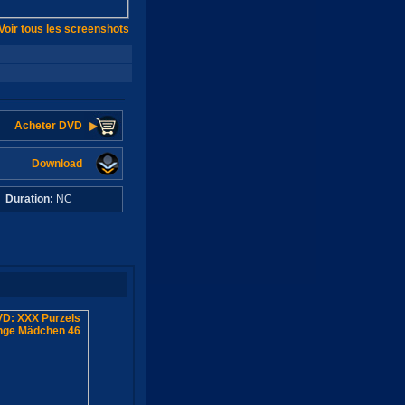
Voir tous les screenshots
Acheter DVD
Download
C
Duration:
NC