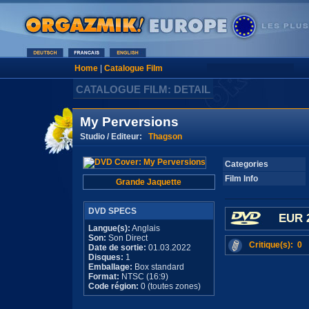
Home
|
Catalogue Film
CATALOGUE FILM: DETAIL
My Perversions
Studio / Editeur:
Thagson
Categories
Film Info
Grande Jaquette
DVD SPECS
EUR 
Langue(s):
Anglais
Son:
Son Direct
Critique(s): 0
Date de sortie:
01.03.2022
Disques:
1
Emballage:
Box standard
Format:
NTSC (16:9)
Code région:
0 (toutes zones)