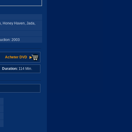
s, Honey Haven, Jada,
uction: 2003
Acheter DVD
C
Duration:
114 Min.