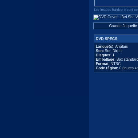
Les images hardcore sont cen
Grande Jaquette
DVD SPECS
Langue(s):
Anglais
Son:
Son Direct
Disques:
1
Emballage:
Box standar
Format:
NTSC
Code région:
0 (toutes z