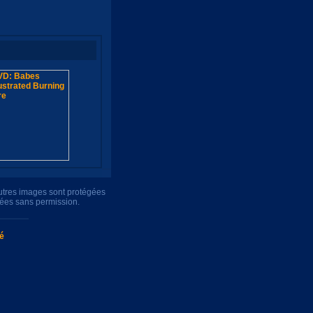
autres images sont protégées
uées sans permission.
té