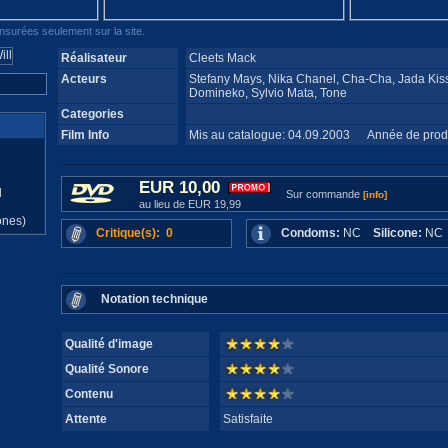
surées seulement sur la site.
Réalisateur
Cleets Mack
Acteurs
Stefany Mays, Nika Chanel, Cha-Cha, Jada Kis
Domineko, Sylvio Mata, Tone
Categories
Film Info
Mis au catalogue: 04.09.2003 Année de prod
EUR 10,00
d
Sur commande
[info]
au lieu de EUR 19,99
ones)
Critique(s): 0
Condoms:
NC
Silicone:
N
Notation technique
Qualité d'image
Qualité Sonore
Contenu
Attente
Satisfaite