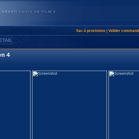
Sac à provisions
|
Valider command
ETAIL
n 4
!