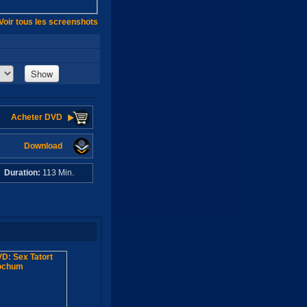
Voir tous les screenshots
Show
Acheter DVD
Download
C
Duration:
113 Min.