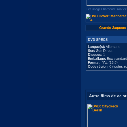
Les images hardcore sont cen
Grande Jaquette
DVD SPECS
Langue(s):
Allemand
Son:
Son Direct
Disques:
1
Emballage:
Box standar
Format:
PAL (16:9)
Code région:
0 (toutes z
Autre films de ce s