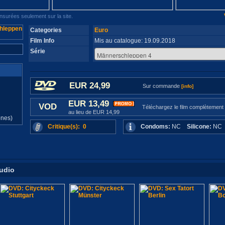
surées seulement sur la site.
Categories
Euro
Film Info
Mis au catalogue: 19.09.2018
Série
EUR 24,99
Sur commande
[info]
EUR 13,49
d
VOD
Téléchargez le film complètement
au lieu de EUR 14,99
ones)
Critique(s): 0
Condoms:
NC
Silicone:
N
tudio