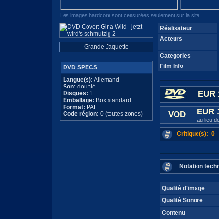
Les images hardcore sont censurées seulement sur la site.
Réalisateur
Acteurs
Grande Jaquette
Categories
Film Info
DVD SPECS
Langue(s):
Allemand
Son:
doublé
EUR 
Disques:
1
Emballage:
Box standard
Format:
PAL
EUR 
VOD
Code région:
0 (toutes zones)
au lieu 
Critique(s): 0
Notation tech
Qualité d'image
Qualité Sonore
Contenu