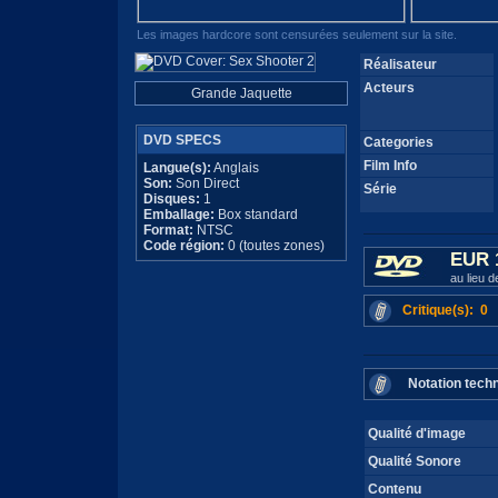
Les images hardcore sont censurées seulement sur la site.
Réalisateur
Acteurs
Grande Jaquette
DVD SPECS
Categories
Film Info
Langue(s):
Anglais
Son:
Son Direct
Série
Disques:
1
Emballage:
Box standard
Format:
NTSC
Code région:
0 (toutes zones)
EUR 
au lieu 
Critique(s): 0
Notation tech
Qualité d'image
Qualité Sonore
Contenu