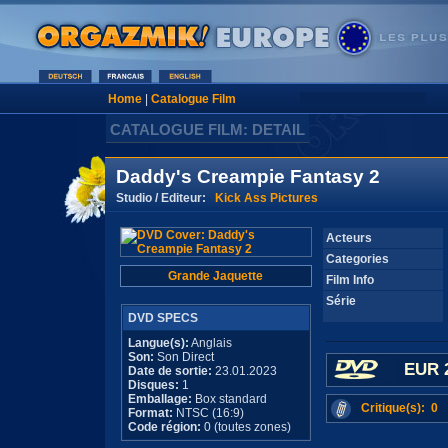
Home
|
Catalogue Film
CATALOGUE FILM: DETAIL
Daddy's Creampie Fantasy 2
Studio / Editeur:
Kick Ass Pictures
Acteurs
Categories
Grande Jaquette
Film Info
Série
DVD SPECS
Langue(s):
Anglais
Son:
Son Direct
EUR 
Date de sortie:
23.01.2023
Disques:
1
Emballage:
Box standard
Critique(s): 0
Format:
NTSC (16:9)
Code région:
0 (toutes zones)