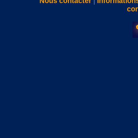
Nous contacter
|
Information
con