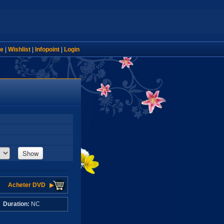
e
|
Wishlist
|
Infopoint
|
Login
Show
Acheter DVD
C
Duration:
NC