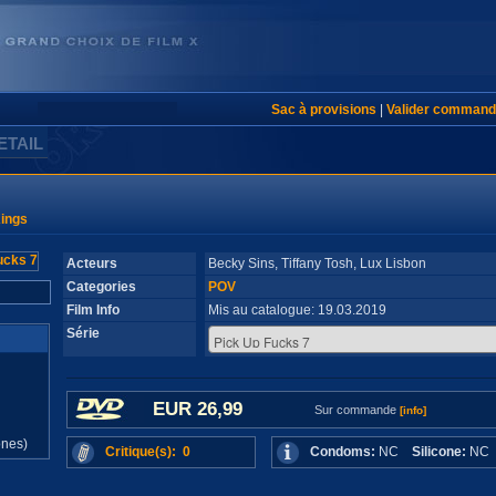
Sac à provisions
|
Valider command
ETAIL
Kings
Acteurs
Becky Sins, Tiffany Tosh, Lux Lisbon
Categories
POV
Film Info
Mis au catalogue: 19.03.2019
Série
EUR 26,99
Sur commande
[info]
d
ones)
Critique(s): 0
Condoms:
NC
Silicone:
N