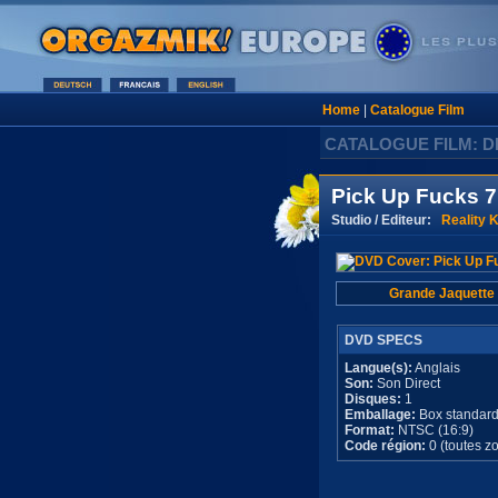
Home
|
Catalogue Film
CATALOGUE FILM: D
Pick Up Fucks 7
Studio / Editeur:
Reality 
Grande Jaquette
DVD SPECS
Langue(s):
Anglais
Son:
Son Direct
Disques:
1
Emballage:
Box standar
Format:
NTSC (16:9)
Code région:
0 (toutes z