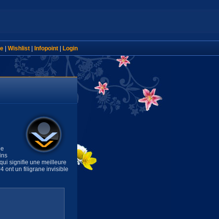
e
|
Wishlist
|
Infopoint
|
Login
de
ins
ui signifie une meilleure
 ont un filigrane invisible