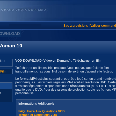
Sac à provisions
|
Valider command
DOWNLOAD
 Woman 10
VOD-DOWNLOAD (Video on Demand) : Télécharger un film
Télécharger un film est très pratique. Vous pouvez apprécier le film
 Film
tranquillement chez vous. Nul besoin de sortir ou d'attendre le facteur.
Le
format MP4
est plus courant et peut être joué sur un grand nombre 
périphériques. Les fichiers réguliers MP4 sont en résolution DVD. Certa
films sont également disponibles dans
résolution HD
(MP4 Full HD) ce q
qualité que le DVD. Pour des raisons de protection copie les fichiers MP4
B
personnalisé.
Informations Additionels
FAQ : Foire Aux Questions VOD
Termes et Conditions VOD