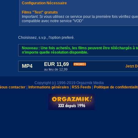
Configuration Nécessaire
Films "Test" gratuits
Important: Si vous utilisez ce service pour la première fois vérifiez qu
compatible avec notre service "VOD"
Choisissez, s.v.p., l'option preferé.
Nouveau : Une fois achetés, les films peuvent être téléchargés à
n'importe quelle résolution disponible.
EUR 11,69
MP4
Jetzt 
au lieu de 12,99
Copyright (c) 1996-2019 Orgazmik Media
Nous contacter
|
Informations générales
|
RSS Feeds
|
Politique de confidentiali