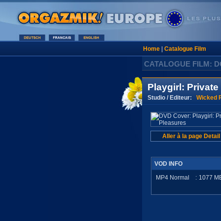
Home
|
Catalogue Film
CATALOGUE FILM: 
Playgirl: Privat
Studio / Editeur:
Wicked P
Aller à la page Detail
VOD INFO
MP4 Normal
:
1077
M