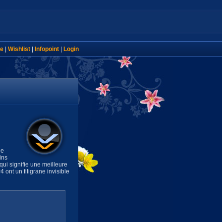
e
|
Wishlist
|
Infopoint
|
Login
de
ins
ui signifie une meilleure
 ont un filigrane invisible