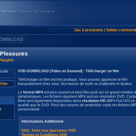
Sac à provisions
|
Valider command
DOWNLOAD
e Pleasures
laygirls
VOD-DOWNLOAD (Video on Demand) : Télécharger un film
Télécharger un film est très pratique. Vous pouvez apprécier le film
 Film
tranquillement chez vous. Nul besoin de sortir ou d'attendre le facteur.
Le
format MP4
est plus courant et peut être joué sur un grand nombre 
périphériques. Les fichiers réguliers MP4 sont en résolution DVD. Certa
films sont également disponibles dans
résolution HD
(MP4 Full HD) ce q
qualité que le DVD. Pour des raisons de protection copie les fichiers MP4
B
personnalisé.
Informations Additionels
FAQ : Foire Aux Questions VOD
Termes et Conditions VOD