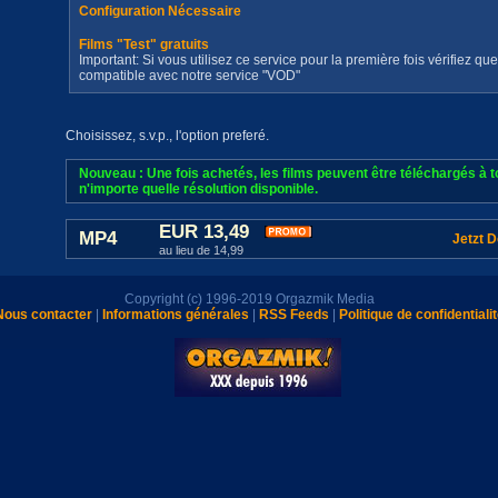
Configuration Nécessaire
Films "Test" gratuits
Important: Si vous utilisez ce service pour la première fois vérifiez qu
compatible avec notre service "VOD"
Choisissez, s.v.p., l'option preferé.
Nouveau : Une fois achetés, les films peuvent être téléchargés à
n'importe quelle résolution disponible.
EUR 13,49
MP4
Jetzt 
au lieu de 14,99
Copyright (c) 1996-2019 Orgazmik Media
Nous contacter
|
Informations générales
|
RSS Feeds
|
Politique de confidentiali