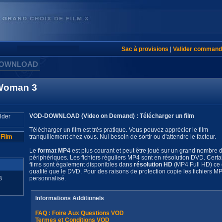
Sac à provisions
|
Valider command
DOWNLOAD
 Woman 3
VOD-DOWNLOAD (Video on Demand) : Télécharger un film
Télécharger un film est très pratique. Vous pouvez apprécier le film
 Film
tranquillement chez vous. Nul besoin de sortir ou d'attendre le facteur.
Le
format MP4
est plus courant et peut être joué sur un grand nombre 
périphériques. Les fichiers réguliers MP4 sont en résolution DVD. Certa
films sont également disponibles dans
résolution HD
(MP4 Full HD) ce q
qualité que le DVD. Pour des raisons de protection copie les fichiers MP4
B
personnalisé.
Informations Additionels
FAQ : Foire Aux Questions VOD
Termes et Conditions VOD