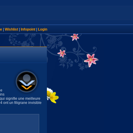
e
|
Wishlist
|
Infopoint
|
Login
de
ins
ui signifie une meilleure
 ont un filigrane invisible