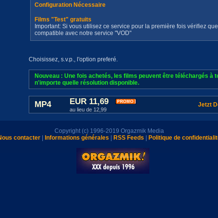
Configuration Nécessaire
Films "Test" gratuits
Important: Si vous utilisez ce service pour la première fois vérifiez qu
compatible avec notre service "VOD"
Choisissez, s.v.p., l'option preferé.
Nouveau : Une fois achetés, les films peuvent être téléchargés à
n'importe quelle résolution disponible.
EUR 11,69
MP4
Jetzt 
au lieu de 12,99
Copyright (c) 1996-2019 Orgazmik Media
Nous contacter
|
Informations générales
|
RSS Feeds
|
Politique de confidentiali