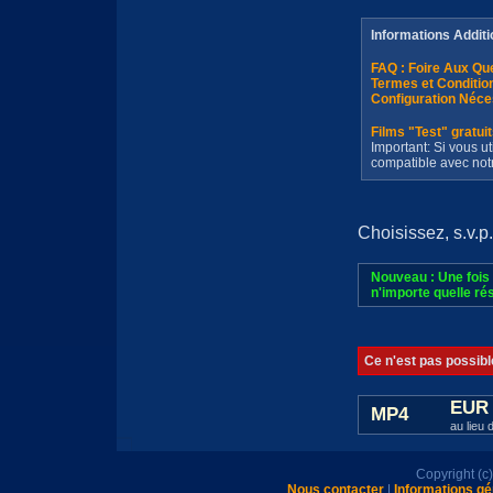
Informations Additi
FAQ : Foire Aux Q
Termes et Conditi
Configuration Néce
Films "Test" gratui
Important: Si vous ut
compatible avec not
Choisissez, s.v.p.
Nouveau : Une fois 
n'importe quelle rés
Ce n'est pas possibl
EUR 
MP4
au lieu 
Copyright (
Nous contacter
|
Informations gé