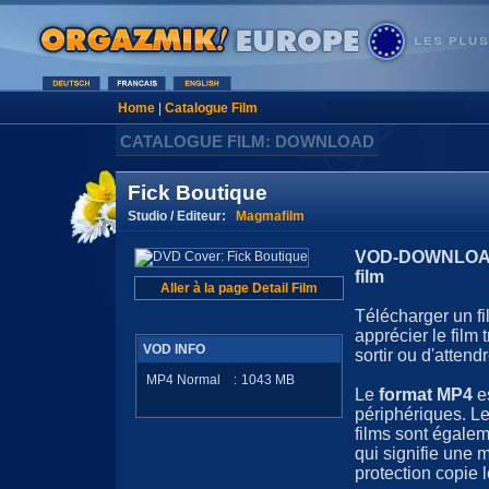
Home
|
Catalogue Film
CATALOGUE FILM: DOWNLOAD
Fick Boutique
Studio / Editeur:
Magmafilm
VOD-DOWNLOAD 
film
Aller à la page Detail Film
Télécharger un fi
apprécier le film
VOD INFO
sortir ou d'attendr
MP4 Normal
:
1043
MB
Le
format MP4
e
périphériques. Le
films sont égale
qui signifie une 
protection copie l