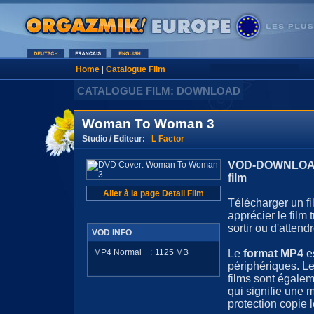
Home
|
Catalogue Film
CATALOGUE FILM: DOWNLOAD
Woman To Woman 3
Studio / Editeur:
L Factor
VOD-DOWNLOAD 
film
Aller à la page Detail Film
Télécharger un fi
apprécier le film
sortir ou d'attendr
VOD INFO
MP4 Normal
:
1125
MB
Le
format MP4
e
périphériques. Le
films sont égale
qui signifie une 
protection copie l