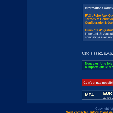
Informations Additi
FAQ : Foire Aux Q
Termes et Conditi
Configuration Néce
Films "Test" gratui
Important: Si vous ut
compatible avec not
Choisissez, s.v.p.
Nouveau : Une fois 
n'importe quelle rés
Ce n'est pas possibl
EUR 
MP4
au lieu 
Copyright (
Nous contacter
|
Informations gé