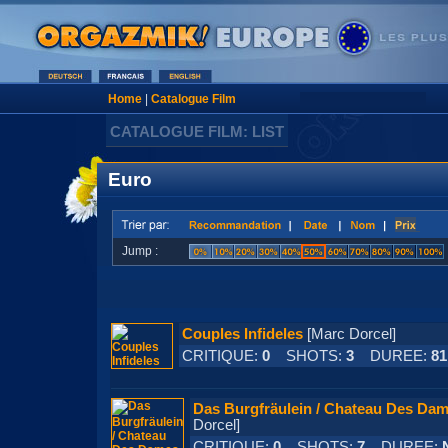
Home
|
Catalogue Film
CATALOGUE FILM: LIST
Euro
Jump :
Couples Infideles
[Marc Dorcel]
CRITIQUE:
0
SHOTS:
3
DUREE:
81
Das Burgfräulein / Chateau Des Dam
Dorcel]
CRITIQUE:
0
SHOTS:
7
DUREE: