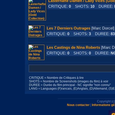
Lasterhafte Damen / Lady Vices (Gold
CRITIQUE:
0
SHOTS:
10
DUREE:
Les 7 Derniers Outrages
[Marc Dorc
CRITIQUE:
0
SHOTS:
3
DUREE:
83
Les Castings de Nina Roberts
[Marc 
CRITIQUE:
0
SHOTS:
0
DUREE:
N
CRITIQUE = Nombre de Critiques à lire
SHOTS = Nombre de Screenshots (images du film) à voir
DUREE = Durée du film principal - NC signifie "non connu"
LANG = Languages (F)rancais, (E)Anglais, (D)Allemand, (S)Esp
Copyright (
Nous contacter
|
Informations gé