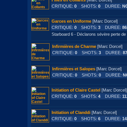
Filles en Collants
[Marc Dorcel]
CRITIQUE:
0
SHOTS:
0
DUREE:
N
Garces en Uniforme
[Marc Dorcel]
CRITIQUE:
0
SHOTS:
3
DUREE:
86
Starboard 6 - Déclarons sévère perte de 
Infirmières de Charme
[Marc Dorcel
CRITIQUE:
0
SHOTS:
3
DUREE:
8
Infirmières et Salopes
[Marc Dorcel
CRITIQUE:
0
SHOTS:
0
DUREE:
N
Initiation of Claire Castel
[Marc Dorc
CRITIQUE:
0
SHOTS:
4
DUREE:
11
Initiation of Clanddi
[Marc Dorcel]
CRITIQUE:
0
SHOTS:
6
DUREE:
14