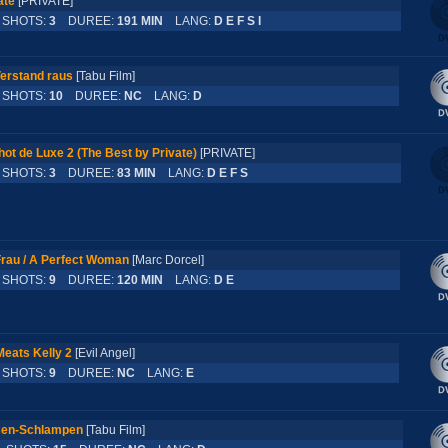
ate
[PRIVATE]
HOTS:
3
DUREE:
191 MIN
LANG:
D E F S I
Verstand raus
[Tabu Film]
HOTS:
10
DUREE:
NC
LANG:
D
ot de Luxe 2 (The Best by Private)
[PRIVATE]
HOTS:
3
DUREE:
83 MIN
LANG:
D E F S
Frau / A Perfect Woman
[Marc Dorcel]
HOTS:
9
DUREE:
120 MIN
LANG:
D E
eats Kelly 2
[Evil Angel]
HOTS:
9
DUREE:
NC
LANG:
E
ssen-Schlampen
[Tabu Film]