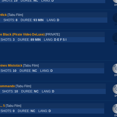
SHOTS:
15
DUREE:
NC
LANG:
D
nfick
[Tabu Film]
0
SHOTS:
8
DUREE:
93 MIN
LANG:
D
e Black (Pirate Video DeLuxe)
[PRIVATE]
HOTS:
3
DUREE:
89 MIN
LANG:
D E F S I
eines Miststück
[Tabu Film]
HOTS:
10
DUREE:
NC
LANG:
D
Kommando
[Tabu Film]
SHOTS:
10
DUREE:
NC
LANG:
D
.. 5
[Tabu Film]
HOTS:
0
DUREE:
NC
LANG:
D