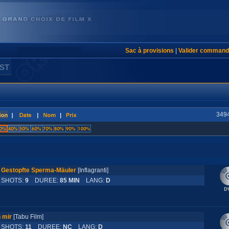
Sac à provisions
|
Valider command
IST
3494
: Gestopfte Sperma-Mäuler
[Inflagranti]
HOTS:
9
DUREE:
85 MIN
LANG:
D
 mir
[Tabu Film]
HOTS:
11
DUREE:
NC
LANG:
D