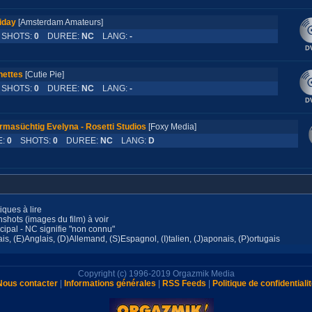
iday
[Amsterdam Amateurs]
HOTS:
0
DUREE:
NC
LANG:
-
ettes
[Cutie Pie]
HOTS:
0
DUREE:
NC
LANG:
-
rmasüchtig Evelyna - Rosetti Studios
[Foxy Media]
E:
0
SHOTS:
0
DUREE:
NC
LANG:
D
ques à lire
ots (images du film) à voir
ipal - NC signifie "non connu"
, (E)Anglais, (D)Allemand, (S)Espagnol, (I)talien, (J)aponais, (P)ortugais
Copyright (c) 1996-2019 Orgazmik Media
Nous contacter
|
Informations générales
|
RSS Feeds
|
Politique de confidentiali