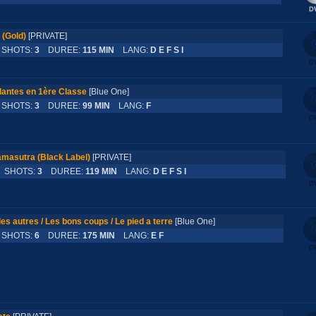
(Gold)
[PRIVATE]
HOTS:
3
DUREE:
115 MIN
LANG:
D E F S I
antes en 1ère Classe
[Blue One]
HOTS:
3
DUREE:
99 MIN
LANG:
F
amasutra (Black Label)
[PRIVATE]
SHOTS:
3
DUREE:
119 MIN
LANG:
D E F S I
s autres / Les bons coups / Le pied a terre
[Blue One]
HOTS:
6
DUREE:
175 MIN
LANG:
E F