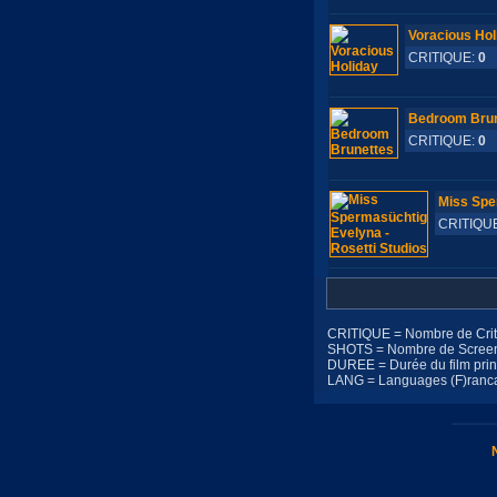
Voracious Hol
CRITIQUE:
0
S
Bedroom Brun
CRITIQUE:
0
S
Miss Spe
CRITIQU
CRITIQUE = Nombre de Criti
SHOTS = Nombre de Screensh
DUREE = Durée du film princ
LANG = Languages (F)rancais